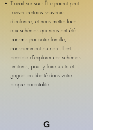
Travail sur soi : Être parent peut
raviver certains souvenirs
d’enfance, et nous mettre face
aux schémas qui nous ont été
transmis par notre famille,
consciemment ou non. Il est
possible d’explorer ces schémas
limitants, pour y faire un tri et
gagner en liberté dans votre
propre parentalité.
G