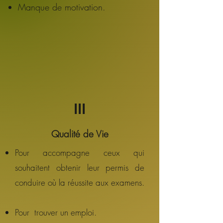
Manque de motivation.
III
Qualité de Vie
Pour accompagne ceux qui
souhaitent obtenir leur permis de
conduire où la réussite aux examens.
Pour trouver un emploi.