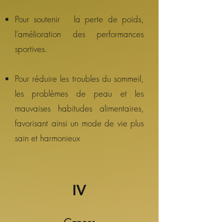
Pour soutenir la perte de poids,
l’amélioration des performances
sportives.
Pour réduire les troubles du sommeil,
les problèmes de peau et les
mauvaises habitudes alimentaires,
favorisant ainsi un mode de vie plus
sain et harmonieux
IV