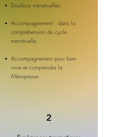
Douleurs menstruelles.
Accompagnement dans la
compréhension du cycle
menstruelle.
Accompagnement pour bien
vivre et comprendre la
Ménopause.
2