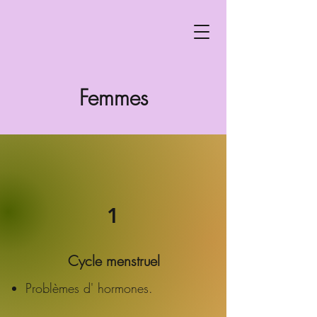
Femmes
1
Cycle menstruel
Problèmes d' hormones.​