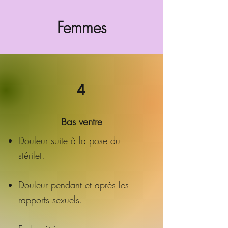
Femmes
4
Bas ventre
Douleur suite à la pose du
stérilet.
Douleur pendant et après les
rapports sexuels.