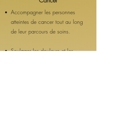
Cancer
Accompagner les personnes
atteintes de cancer tout au long
de leur parcours de soins.
Soulager les douleurs et les
tensions, d'améliorer la mobilité
et de favoriser la récupération
après les traitements.
Retrouver confiance en leur
corps, de mieux gérer le stress
lié à la maladie et de renforcer
leur bien-être global