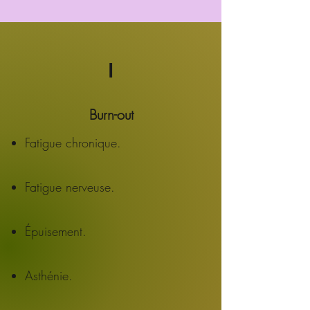
I
Burn-out
Fatigue chronique.
Fatigue nerveuse.
Épuisement.
Asthénie.