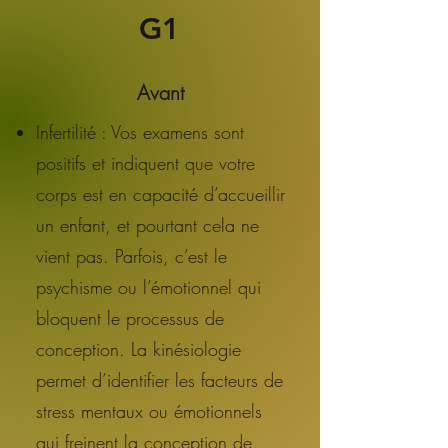
G1
Avant
Infertilité : Vos examens sont
positifs et indiquent que votre
corps est en capacité d’accueillir
un enfant, et pourtant cela ne
vient pas. Parfois, c’est le
psychisme ou l’émotionnel qui
bloquent le processus de
conception. La kinésiologie
permet d’identifier les facteurs de
stress mentaux ou émotionnels
qui freinent la conception de