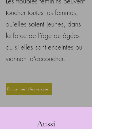
Les troubles féminins peuvent
toucher toutes les femmes,
qu’elles soient jeunes, dans
la force de l’âge ou âgées
ou si elles sont enceintes ou
.
viennent d’accoucher
Et comment les soigner
Aussi