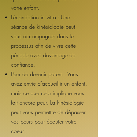
votre enfant.
Fécondation in vitro : Une
séance de kinésiologie peut
vous accompagner dans le
processus afin de vivre cette
période avec davantage de
confiance.
Peur de devenir parent : Vous
avez envie d’accueillir un enfant,
mais ce que cela implique vous
fait encore peur. La kinésiologie
peut vous permettre de dépasser
vos peurs pour écouter votre
coeur.